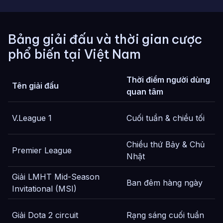
Bảng giải đấu và thời gian cược
phổ biến tại Việt Nam
Thời điểm người dùng
L
Tên giải đấu
quan tâm
p
K
V.League 1
Cuối tuần & chiều tối
t
Chiều thứ Bảy & Chủ
K
Premier League
Nhật
b
Giải LMHT Mid-Season
C
Ban đêm hàng ngày
Invitational (MSI)
đ
C
Giải Dota 2 circuit
Rạng sáng cuối tuần
s