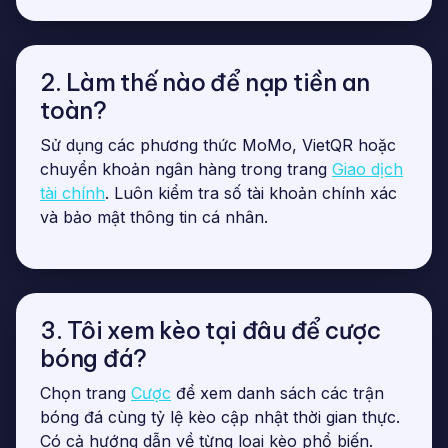
2. Làm thế nào để nạp tiền an
toàn?
Sử dụng các phương thức MoMo, VietQR hoặc
chuyển khoản ngân hàng trong trang
Giao dịch
tài chính
. Luôn kiểm tra số tài khoản chính xác
và bảo mật thông tin cá nhân.
3. Tôi xem kèo tại đâu để cược
bóng đá?
Chọn trang
Cược
để xem danh sách các trận
bóng đá cùng tỷ lệ kèo cập nhật thời gian thực.
Có cả hướng dẫn về từng loại kèo phổ biến.