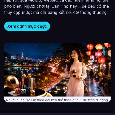
nạp rút qua MoMo, VietQR, và các ngân hàng nội địa
phổ biến. Người chơi tại Cần Thơ hay Huế đều có thể
truy cập mượt mà chỉ bằng kết nối 4G thông thường.
Xem danh mục cược
Người dùng Đà Lạt theo dõi kèo thể thao qua 5310 trên di động