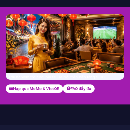
Trải nghiệm trò chơi bài tại Hà Nội trên nền tảng 5310
Nạp qua MoMo & VietQR
FAQ đầy đủ