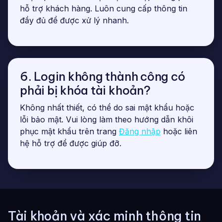
hỗ trợ khách hàng. Luôn cung cấp thông tin
đầy đủ để được xử lý nhanh.
6. Login không thành công có
phải bị khóa tài khoản?
Không nhất thiết, có thể do sai mật khẩu hoặc
lỗi bảo mật. Vui lòng làm theo hướng dẫn khôi
phục mật khẩu trên trang
Đăng nhập
hoặc liên
hệ hỗ trợ để được giúp đỡ.
Tài khoản và xác minh thông tin