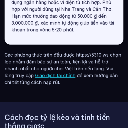
dụng ngân hàng hoặc ví điện tử tích hợp. Phù
hợp với người dùng tại Nha Trang và Cần Thơ.
Hạn mức thường dao động từ 50.000 ₫ đến
3.000.000 ₫, xác minh tự động giúp tiền vào tài
khoản trong vòng 5-20 phút.
Các phương thức trên đều được https://5310.ws chọn
lọc nhằm đảm bảo sự an toàn, tiện lợi và hỗ trợ
nhanh nhất cho người chơi Việt trên nền tảng. Vui
lòng truy cập
Giao dịch tài chính
để xem hướng dẫn
chi tiết từng cách nạp rút.
Cách đọc tỷ lệ kèo và tính tiền
thắng cược